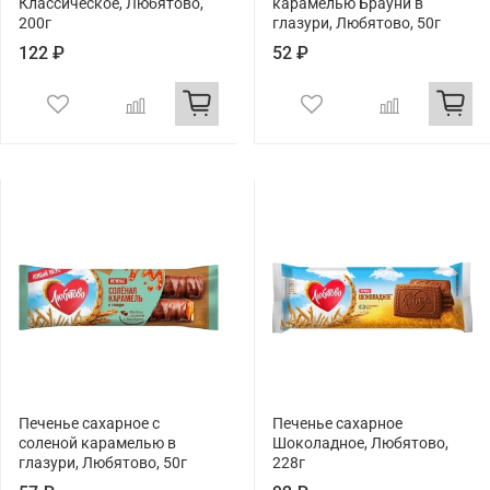
Классическое, Любятово,
карамелью Брауни в
200г
глазури, Любятово, 50г
122 ₽
52 ₽
Печенье сахарное с
Печенье сахарное
соленой карамелью в
Шоколадное, Любятово,
глазури, Любятово, 50г
228г