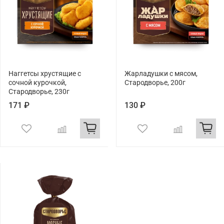
Наггетсы хрустящие с
Жарладушки с мясом,
сочной курочкой,
Стародворье, 200г
Стародворье, 230г
171 ₽
130 ₽