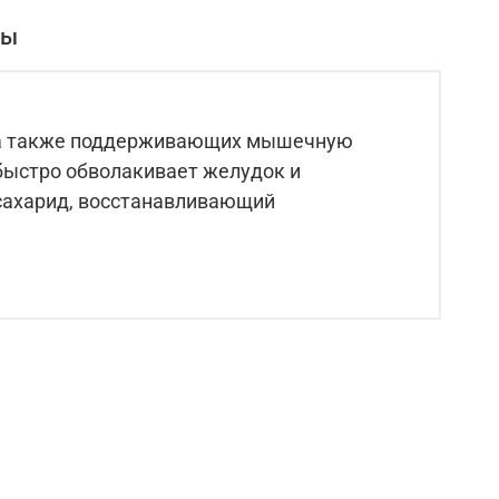
вы
к, а также поддерживающих мышечную
е быстро обволакивает желудок и
осахарид, восстанавливающий