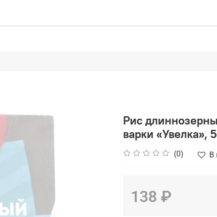
Рис длиннозерны
варки «Увелка», 
(0)
В
138 ₽